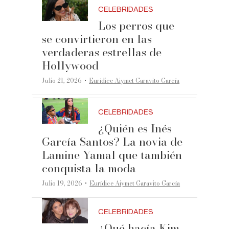
CELEBRIDADES
Los perros que
se convirtieron en las
verdaderas estrellas de
Hollywood
·
Julio 21, 2026
Eurídice Aiymet Garavito García
CELEBRIDADES
¿Quién es Inés
García Santos? La novia de
Lamine Yamal que también
conquista la moda
·
Julio 19, 2026
Eurídice Aiymet Garavito García
CELEBRIDADES
¿Qué hacía Kim