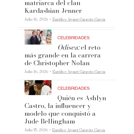
matriarca del clan
Kardashian-Jenner
·
Julio 16, 2026
Eurídice Aiymet Garavito García
CELEBRIDADES
Odisea:
el reto
más grande en la carrera
de Christopher Nolan
·
Julio 16, 2026
Eurídice Aiymet Garavito García
CELEBRIDADES
Quién es Ashlyn
Castro, la influencer y
modelo que conquistó a
Jude Bellingham
·
Julio 15, 2026
Eurídice Aiymet Garavito García