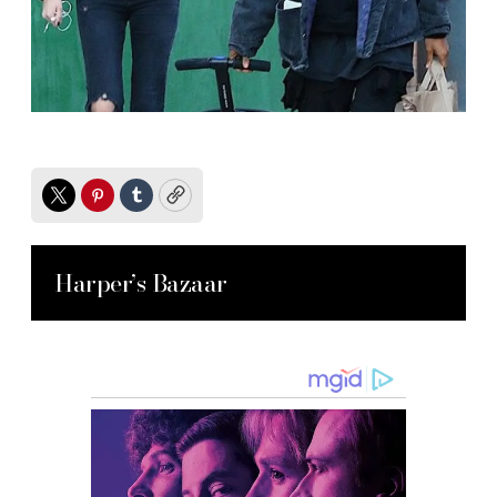
Twitter
Pinterest
Tumblr
Copy
Harper’s Bazaar