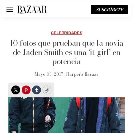
SUSCRÍBETE
Menú
CELEBRIDADES
10 fotos que prueban que la novia
de Jaden Smith es una ‘it-girl’ en
potencia
Mayo 03, 2017 •
Harper’s Bazaar
Twitter
Pinterest
Tumblr
Copy