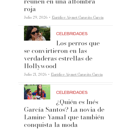
reúnen en una alfombra
roja
·
Julio 29, 2026
Eurídice Aiymet Garavito García
CELEBRIDADES
Los perros que
se convirtieron en las
verdaderas estrellas de
Hollywood
·
Julio 21, 2026
Eurídice Aiymet Garavito García
CELEBRIDADES
¿Quién es Inés
García Santos? La novia de
Lamine Yamal que también
conquista la moda