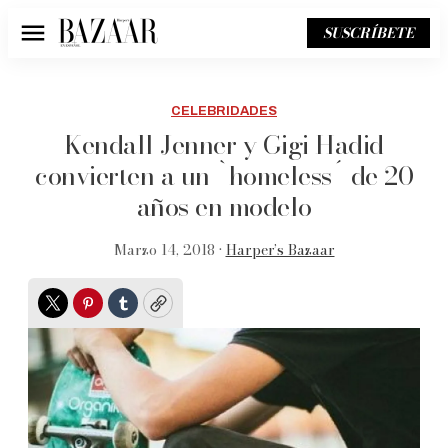
SUSCRÍBETE
Menú
CELEBRIDADES
Kendall Jenner y Gigi Hadid
convierten a un `homeless´ de 20
años en modelo
Marzo 14, 2018 •
Harper’s Bazaar
Twitter
Pinterest
Tumblr
Copy