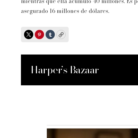
mientras que ella acumuló 40 millones. Es po
asegurado 16 millones de dólares.
Twitter
Pinterest
Tumblr
Copy
Harper’s Bazaar