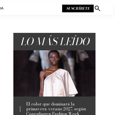
SUSCRÍBETE
DA
Mostrar
búsqueda
LO MÁS LEÍDO
El color que dominará la
primavera-verano 2027, según
Copenhagen Fashion Week