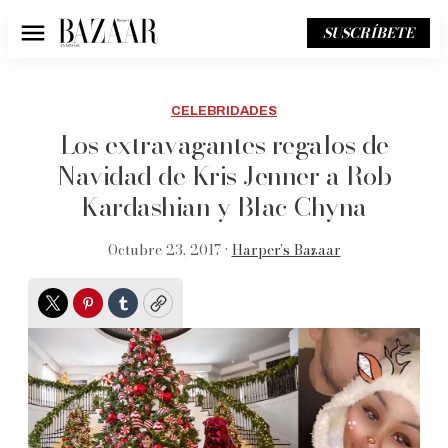
SUSCRÍBETE
Menú
CELEBRIDADES
Los extravagantes regalos de
Navidad de Kris Jenner a Rob
Kardashian y Blac Chyna
Octubre 23, 2017 •
Harper’s Bazaar
Twitter
Pinterest
Tumblr
Copy