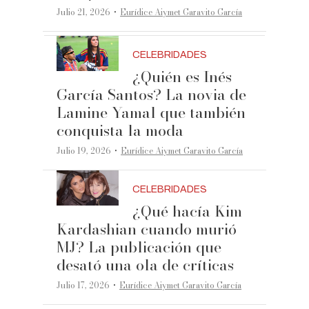
·
Julio 21, 2026
Eurídice Aiymet Garavito García
CELEBRIDADES
¿Quién es Inés
García Santos? La novia de
Lamine Yamal que también
conquista la moda
·
Julio 19, 2026
Eurídice Aiymet Garavito García
CELEBRIDADES
¿Qué hacía Kim
Kardashian cuando murió
MJ? La publicación que
desató una ola de críticas
·
Julio 17, 2026
Eurídice Aiymet Garavito García