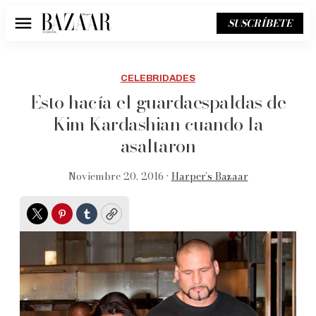
SUSCRÍBETE
Menú
CELEBRIDADES
Esto hacía el guardaespaldas de
Kim Kardashian cuando la
asaltaron
Noviembre 20, 2016 •
Harper’s Bazaar
Twitter
Pinterest
Tumblr
Copy