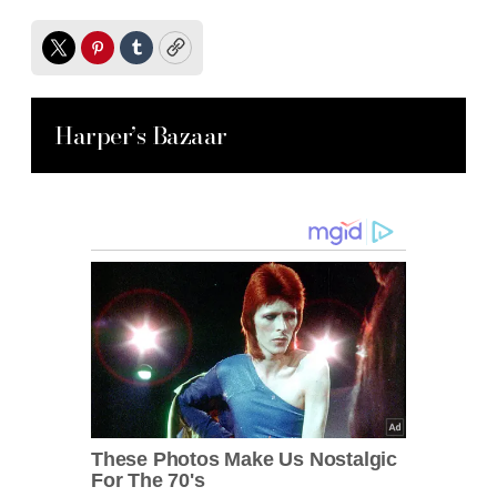
Twitter
Pinterest
Tumblr
Copy
Harper’s Bazaar