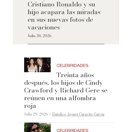
Cristiano Ronaldo y su
hijo acapara las miradas
en sus nuevas fotos de
vacaciones
Julio 30, 2026
CELEBRIDADES
Treinta años
después, los hijos de Cindy
Crawford y Richard Gere se
reúnen en una alfombra
roja
·
Julio 29, 2026
Eurídice Aiymet Garavito García
CELEBRIDADES