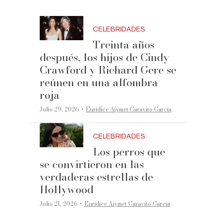
CELEBRIDADES
Treinta años
después, los hijos de Cindy
Crawford y Richard Gere se
reúnen en una alfombra
roja
·
Julio 29, 2026
Eurídice Aiymet Garavito García
CELEBRIDADES
Los perros que
se convirtieron en las
verdaderas estrellas de
Hollywood
·
Julio 21, 2026
Eurídice Aiymet Garavito García