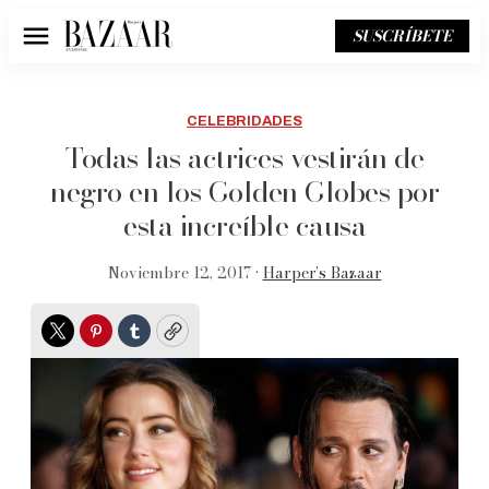
SUSCRÍBETE
Menú
CELEBRIDADES
Todas las actrices vestirán de
negro en los Golden Globes por
esta increíble causa
Noviembre 12, 2017 •
Harper’s Bazaar
Twitter
Pinterest
Tumblr
Copy