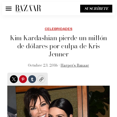
SUSCRÍBETE
Menú
CELEBRIDADES
Kim Kardashian pierde un millón
de dólares por culpa de Kris
Jenner
Octubre 23, 2016 •
Harper’s Bazaar
Twitter
Pinterest
Tumblr
Copy