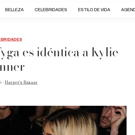
BELLEZA
CELEBRIDADES
ESTILO DE VIDA
AGEN
EBRIDADES
yga es idéntica a Kylie
nner
6 •
Harper’s Bazaar