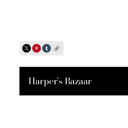
Twitter
Pinterest
Tumblr
Copy
Harper’s Bazaar