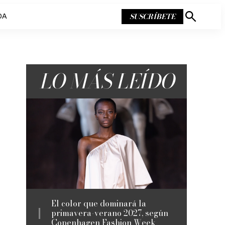
SUSCRÍBETE
DA
Mostrar
búsqueda
LO MÁS LEÍDO
El color que dominará la
primavera-verano 2027, según
Copenhagen Fashion Week