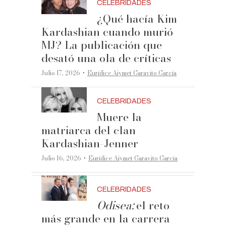
CELEBRIDADES
¿Qué hacía Kim
Kardashian cuando murió
MJ? La publicación que
desató una ola de críticas
·
Julio 17, 2026
Eurídice Aiymet Garavito García
CELEBRIDADES
Muere la
matriarca del clan
Kardashian-Jenner
·
Julio 16, 2026
Eurídice Aiymet Garavito García
CELEBRIDADES
Odisea:
el reto
más grande en la carrera