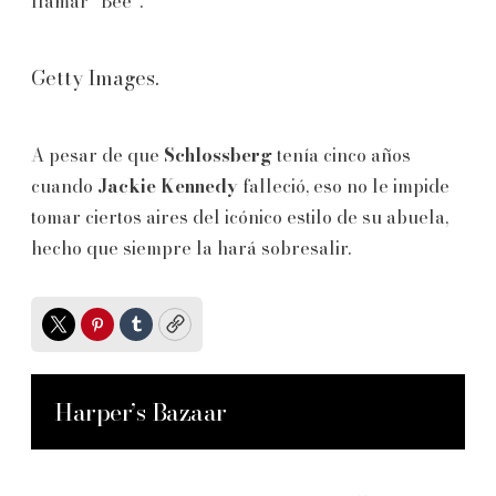
llamar “Bee”.
Getty Images.
A pesar de que
Schlossberg
tenía cinco años
cuando
Jackie Kennedy
falleció, eso no le impide
tomar ciertos aires del icónico estilo de su abuela,
hecho que siempre la hará sobresalir.
Twitter
Pinterest
Tumblr
Copy
Harper’s Bazaar