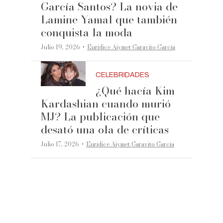
García Santos? La novia de
Lamine Yamal que también
conquista la moda
·
Julio 19, 2026
Eurídice Aiymet Garavito García
CELEBRIDADES
¿Qué hacía Kim
Kardashian cuando murió
MJ? La publicación que
desató una ola de críticas
·
Julio 17, 2026
Eurídice Aiymet Garavito García