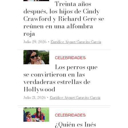
Treinta años
después, los hijos de Cindy
Crawford y Richard Gere se
reúnen en una alfombra
roja
·
Julio 29, 2026
Eurídice Aiymet Garavito García
CELEBRIDADES
Los perros que
se convirtieron en las
verdaderas estrellas de
Hollywood
·
Julio 21, 2026
Eurídice Aiymet Garavito García
CELEBRIDADES
¿Quién es Inés