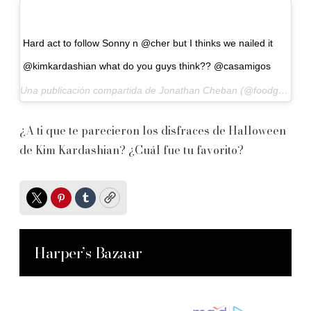
Hard act to follow Sonny n @cher but I thinks we nailed it
@kimkardashian what do you guys think?? @casamigos
Una publicación compartida de Jonathan Cheban (@foodgod) el
2
¿A ti que te parecieron los disfraces de Halloween
de Kim Kardashian? ¿Cuál fue tu favorito?
Twitter
Pinterest
Tumblr
Copy
Harper’s Bazaar