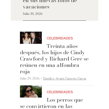
en sus nuevas fotos de
vacaciones
Julio 30, 2026
CELEBRIDADES
Treinta años
después, los hijos de Cindy
Crawford y Richard Gere se
reúnen en una alfombra
roja
·
Julio 29, 2026
Eurídice Aiymet Garavito García
CELEBRIDADES
Los perros que
se convirtieron en las