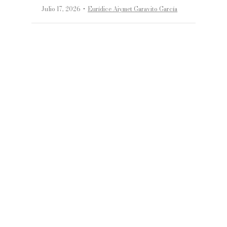
·
Julio 17, 2026
Eurídice Aiymet Garavito García