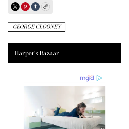
Twitter
Pinterest
Tumblr
Copy
GEORGE CLOONEY
Harper’s Bazaar