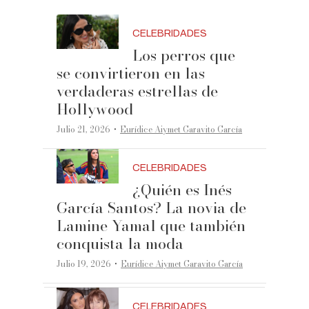
CELEBRIDADES
Los perros que
se convirtieron en las
verdaderas estrellas de
Hollywood
·
Julio 21, 2026
Eurídice Aiymet Garavito García
CELEBRIDADES
¿Quién es Inés
García Santos? La novia de
Lamine Yamal que también
conquista la moda
·
Julio 19, 2026
Eurídice Aiymet Garavito García
CELEBRIDADES