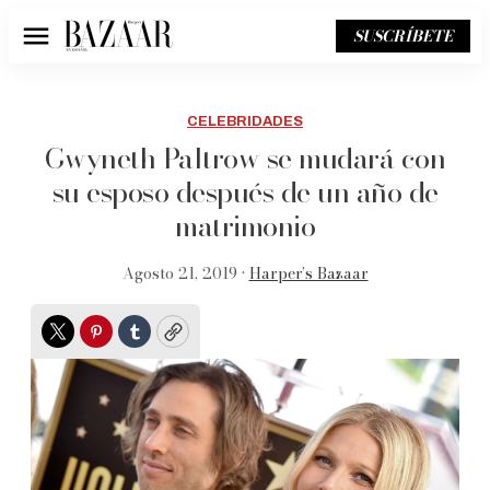
SUSCRÍBETE
Menú
CELEBRIDADES
Gwyneth Paltrow se mudará con
su esposo después de un año de
matrimonio
Agosto 21, 2019 •
Harper’s Bazaar
Twitter
Pinterest
Tumblr
Copy