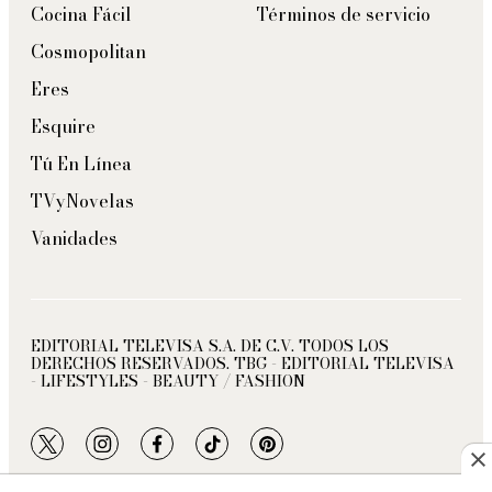
Cocina Fácil
Términos de servicio
Cosmopolitan
Eres
Esquire
Tú En Línea
TVyNovelas
Vanidades
EDITORIAL TELEVISA S.A. DE C.V. TODOS LOS
DERECHOS RESERVADOS. TBG - EDITORIAL TELEVISA
- LIFESTYLES - BEAUTY / FASHION
twitter
instagram
facebook
tiktok
pinterest