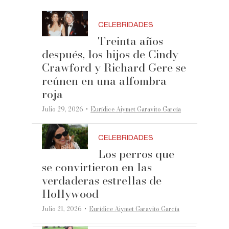
CELEBRIDADES
Treinta años
después, los hijos de Cindy
Crawford y Richard Gere se
reúnen en una alfombra
roja
·
Julio 29, 2026
Eurídice Aiymet Garavito García
CELEBRIDADES
Los perros que
se convirtieron en las
verdaderas estrellas de
Hollywood
·
Julio 21, 2026
Eurídice Aiymet Garavito García