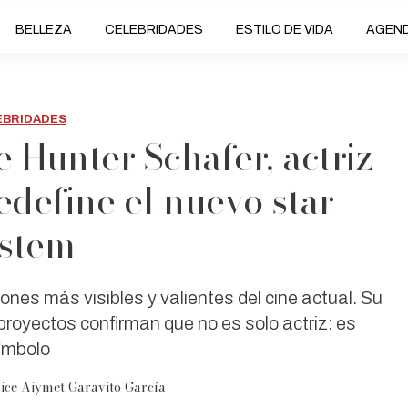
BELLEZA
CELEBRIDADES
ESTILO DE VIDA
AGEN
EBRIDADES
e Hunter Schafer, actriz
edefine el nuevo star
stem
ones más visibles y valientes del cine actual. Su
 proyectos confirman que no es solo actriz: es
ímbolo
ice Aiymet Garavito García