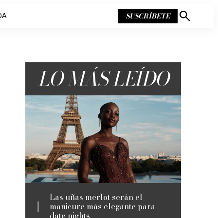
SUSCRÍBETE
DA
Mostrar
búsqueda
LO MÁS LEÍDO
Las uñas merlot serán el
manicure más elegante para
date nights