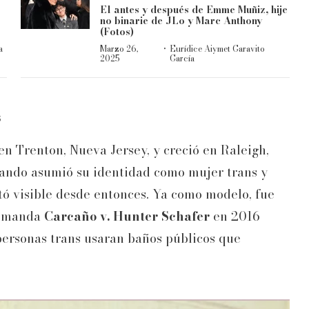
El antes y después de Emme Muñiz, hije
no binarie de JLo y Marc Anthony
(Fotos)
·
a
Marzo 26,
Eurídice Aiymet Garavito
2025
García
s
n Trenton, Nueva Jersey, y creció en Raleigh,
ando asumió su identidad como mujer trans y
tó visible desde entonces. Ya como modelo, fue
demanda
Carcaño v. Hunter Schafer
en 2016
 personas trans usaran baños públicos que