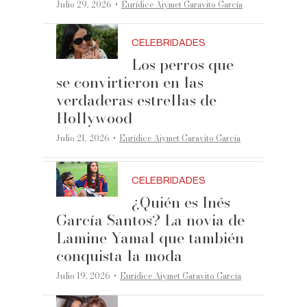
·
Julio 29, 2026
Eurídice Aiymet Garavito García
CELEBRIDADES
Los perros que
se convirtieron en las
verdaderas estrellas de
Hollywood
·
Julio 21, 2026
Eurídice Aiymet Garavito García
CELEBRIDADES
¿Quién es Inés
García Santos? La novia de
Lamine Yamal que también
conquista la moda
·
Julio 19, 2026
Eurídice Aiymet Garavito García