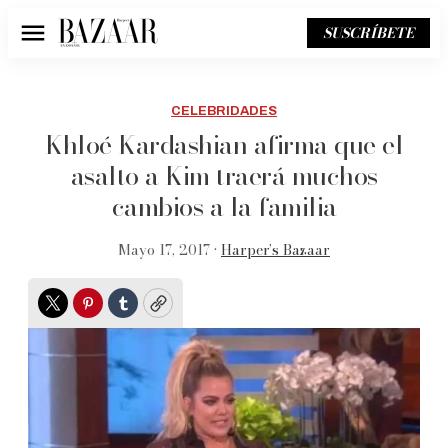
SUSCRÍBETE
Menú
CELEBRIDADES
Khloé Kardashian afirma que el
asalto a Kim traerá muchos
cambios a la familia
Mayo 17, 2017 •
Harper’s Bazaar
Twitter
Pinterest
Tumblr
Copy