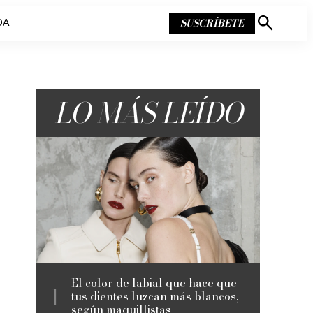
SUSCRÍBETE
DA
Mostrar
búsqueda
LO MÁS LEÍDO
El color de labial que hace que
tus dientes luzcan más blancos,
según maquillistas