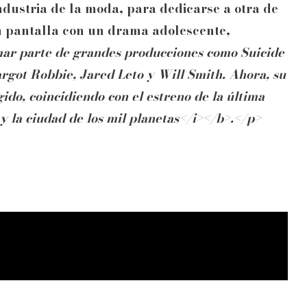
ndustria de la moda, para dedicarse a otra de
ran pantalla con un drama adolescente,
rmar parte de grandes producciones como
Suicide
rgot Robbie, Jared Leto y Will Smith. Ahora, su
do, coincidiendo con el estreno de la última
y la ciudad de los mil planetas</i></b>.</p>