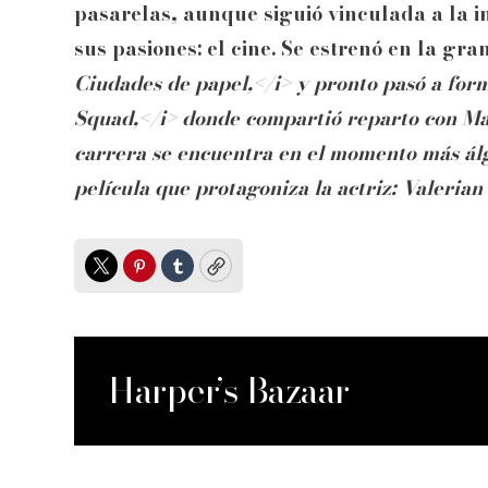
pasarelas, aunque siguió vinculada a la i
sus pasiones: el cine. Se estrenó en la g
Ciudades de papel,</i> y pronto pasó a fo
Squad,</i> donde compartió reparto con Ma
carrera se encuentra en el momento más álgi
película que protagoniza la actriz:
Valerian 
Twitter
Pinterest
Tumblr
Copy
Harper’s Bazaar