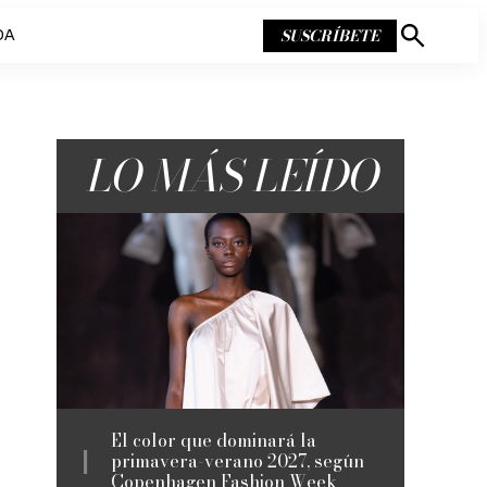
SUSCRÍBETE
DA
Mostrar
búsqueda
LO MÁS LEÍDO
El color que dominará la
primavera-verano 2027, según
Copenhagen Fashion Week