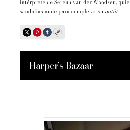
intérprete de Serena van der Woodsen, quie
sandalias nude para completar su
outfit
.
Twitter
Pinterest
Tumblr
Copy
Harper’s Bazaar