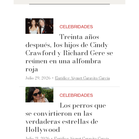
CELEBRIDADES
Treinta años
después, los hijos de Cindy
Crawford y Richard Gere se
reúnen en una alfombra
roja
·
Julio 29, 2026
Eurídice Aiymet Garavito García
CELEBRIDADES
Los perros que
se convirtieron en las
verdaderas estrellas de
Hollywood
·
Julio 21, 2026
Eurídice Aiymet Garavito García