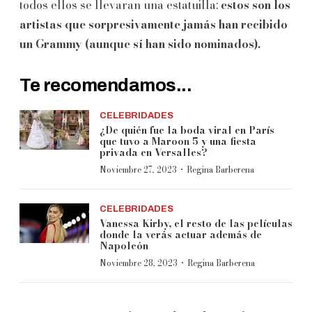
todos ellos se llevaran una estatuilla:
estos son los
artistas que sorpresivamente jamás han recibido
un Grammy (aunque sí han sido nominados).
Te recomendamos...
CELEBRIDADES
¿De quién fue la boda viral en París
que tuvo a Maroon 5 y una fiesta
privada en Versalles?
·
Noviembre 27, 2023
Regina Barberena
CELEBRIDADES
Vanessa Kirby, el resto de las películas
donde la verás actuar además de
Napoleón
·
Noviembre 28, 2023
Regina Barberena