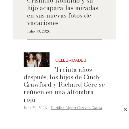
Cristiano Ronaldo y su
hijo acapara las miradas
en sus nuevas fotos de
vacaciones
Julio 30, 2026
CELEBRIDADES
Treinta años
después, los hijos de Cindy
Crawford y Richard Gere se
reúnen en una alfombra
roja
·
Julio 29, 2026
Eurídice Aiymet Garavito García
CELEBRIDADES