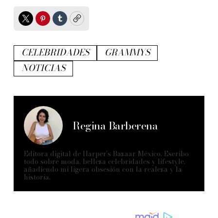
Twitter
Pinterest
Tumblr
Copy
CELEBRIDADES
GRAMMYS
NOTICIAS
Regina Barberena
Editora digital de Harper’s Bazaar México. Escribo
todo sobre moda, belleza celebridades y lifestyle,
añadiendo mi ligera obsesión con la realeza y la
historia.