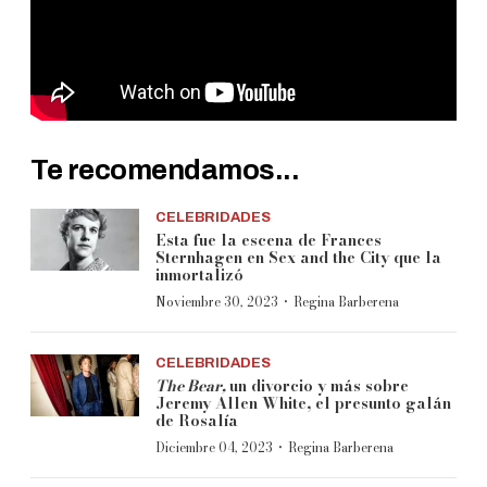
Te recomendamos...
CELEBRIDADES
Esta fue la escena de Frances
Sternhagen en Sex and the City que la
inmortalizó
·
Noviembre 30, 2023
Regina Barberena
CELEBRIDADES
The Bear,
un divorcio y más sobre
Jeremy Allen White, el presunto galán
de Rosalía
·
Diciembre 04, 2023
Regina Barberena