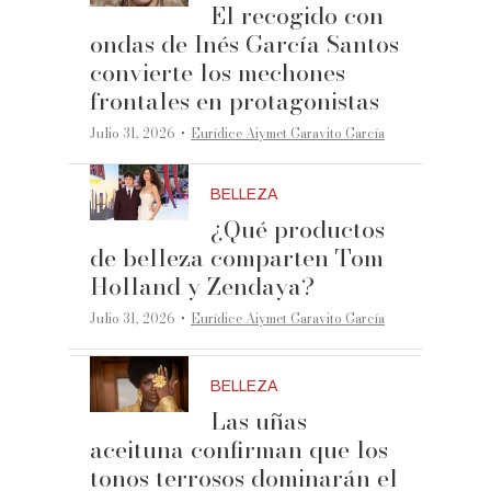
El recogido con
ondas de Inés García Santos
convierte los mechones
frontales en protagonistas
·
Julio 31, 2026
Eurídice Aiymet Garavito García
BELLEZA
¿Qué productos
de belleza comparten Tom
Holland y Zendaya?
·
Julio 31, 2026
Eurídice Aiymet Garavito García
BELLEZA
Las uñas
aceituna confirman que los
tonos terrosos dominarán el