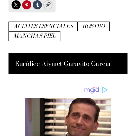
Twitter
Pinterest
Tumblr
Copy
ACEITES ESENCIALES
ROSTRO
MANCHAS PIEL
Eurídice Aiymet Garavito García