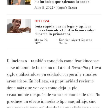
hialurónico que además broncea
·
Julio 18, 2022
Harper’s Bazaar
BELLEZA
Guía rápida para elegir y aplicar
correctamente el polvo bronceador
durante la primavera
·
Marzo 29,
Eurídice Aiymet Garavito
2025
García
El
incienso
—también conocido como frankincense
— se obtiene de la resina del árbol
Boswellia
y lleva
siglos utilizándose en cuidado corporal y rituales
aromáticos. En belleza, su popularidad reciente
tiene más que ver con cómo deja la piel
visualmente después de varias semanas de uso. No
produce un efecto inmediato tipo maquillaje, sino
una mejoría gradual donde la superficie se ve más