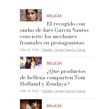
BELLEZA
El recogido con
ondas de Inés García Santos
convierte los mechones
frontales en protagonistas
·
Julio 31, 2026
Eurídice Aiymet Garavito García
BELLEZA
¿Qué productos
de belleza comparten Tom
Holland y Zendaya?
·
Julio 31, 2026
Eurídice Aiymet Garavito García
BELLEZA