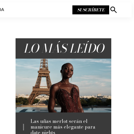
SUSCRÍBETE
DA
Mostrar
búsqueda
LO MÁS LEÍDO
Las uñas merlot serán el
manicure más elegante para
date nights