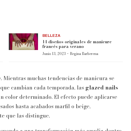
BELLEZA
14 diseños originales de manicure
francés para verano
·
Junio 13, 2023
Regina Barberena
e. Mientras muchas tendencias de manicura se
s que cambian cada temporada, las
glazed nails
 color determinado. El efecto puede aplicarse
osados hasta acabados marfil o beige,
e que las distingue.
esponde a una transformación más amplia dentro