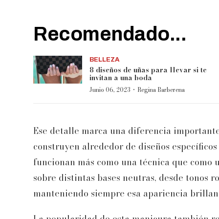
Recomendado...
BELLEZA
8 diseños de uñas para llevar si te
invitan a una boda
·
Junio 06, 2023
Regina Barberena
Ese detalle marca una diferencia important
construyen alrededor de diseños específico
funcionan más como una técnica que como un
sobre distintas bases neutras, desde tonos r
manteniendo siempre esa apariencia brillant
La popularidad de esta manicura también r