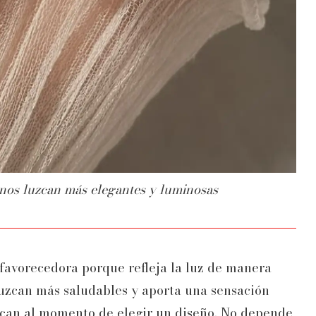
anos luzcan más elegantes y luminosas
favorecedora porque refleja la luz de manera
luzcan más saludables y aporta una sensación
can al momento de elegir un diseño. No depende