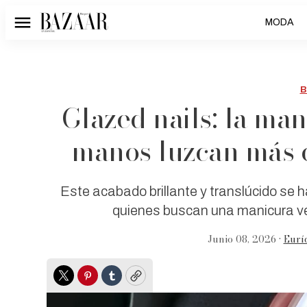
MODA
Menú
B
Glazed nails: la ma
manos luzcan más 
Este acabado brillante y translúcido se h
quienes buscan una manicura vers
Junio 08, 2026 •
Eurí
Twitter
Pinterest
Tumblr
Copy