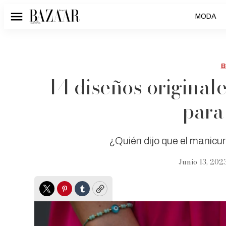
MODA
Menú
B
14 diseños original
para
¿Quién dijo que el manicur
Junio 13, 2023
Twitter
Pinterest
Tumblr
Copy