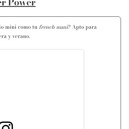
er Power
ño mini como tu
french mani
? Apto para
ra y verano.