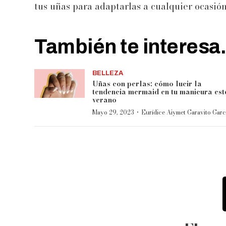
tus uñas para adaptarlas a cualquier ocasió
También te interesa.
BELLEZA
Uñas con perlas: cómo lucir la
tendencia mermaid en tu manicura est
verano
·
Mayo 29, 2023
Eurídice Aiymet Garavito Garc