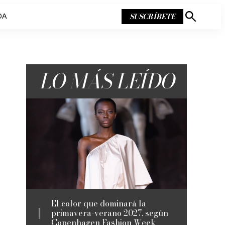
SUSCRÍBETE
DA
Mostrar
búsqueda
LO MÁS LEÍDO
El color que dominará la
primavera-verano 2027, según
Copenhagen Fashion Week