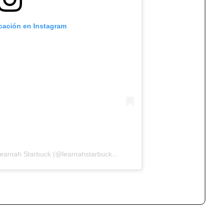
icación en Instagram
Una publicación compartida de Learnah Starbuck (@learnahstarbuck_nailartist)