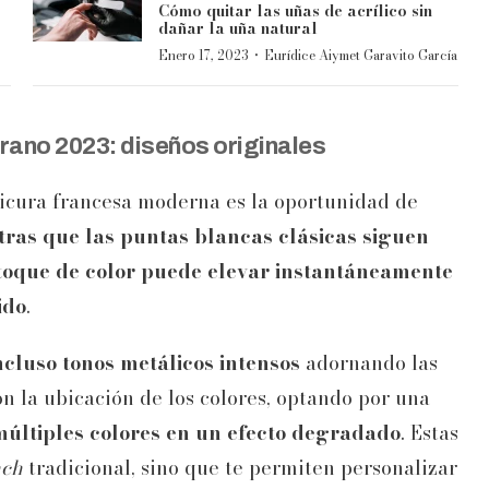
Cómo quitar las uñas de acrílico sin
dañar la uña natural
·
Enero 17, 2023
Eurídice Aiymet Garavito García
rano 2023: diseños originales
icura francesa moderna es la oportunidad de
tras que las puntas blancas clásicas siguen
toque de color puede elevar instantáneamente
ido
.
ncluso tonos metálicos intensos
adornando las
n la ubicación de los colores, optando por una
últiples colores en un efecto degradado
. Estas
nch
tradicional, sino que te permiten personalizar