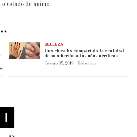
n o estado de ánimo.
..
BELLEZA
Una chica ha compartido la realidad
e
de su adicción a las uñas acrílicas
·
Febrero 05, 2019
Redaccion
ía
1