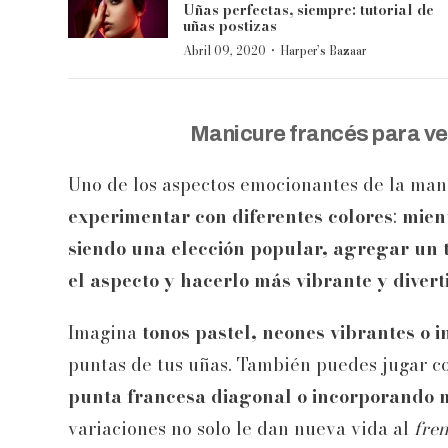
Uñas perfectas, siempre: tutorial de
uñas postizas
·
Abril 09, 2020
Harper’s Bazaar
Manicure francés para ve
Uno de los aspectos emocionantes de la man
experimentar con diferentes colores
:
mien
siendo una elección popular, agregar un 
el aspecto y hacerlo más vibrante y divert
Imagina
tonos pastel, neones vibrantes o i
puntas de tus uñas. También puedes jugar co
punta francesa diagonal o incorporando m
variaciones no solo le dan nueva vida al
fre