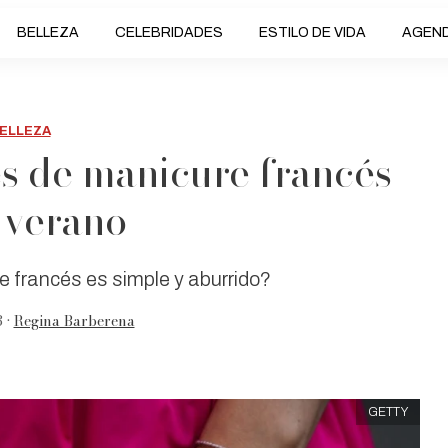
BELLEZA
CELEBRIDADES
ESTILO DE VIDA
AGEN
ELLEZA
es de manicure francés
 verano
e francés es simple y aburrido?
 •
Regina Barberena
GETTY