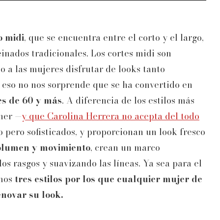
o midi
, que se encuentra entre el corto y el largo,
einados tradicionales. Los cortes midi son
 a las mujeres disfrutar de looks tanto
r eso no nos sorprende que se ha convertido en
s de 60 y más
. A diferencia de los estilos más
ner —
y que Carolina Herrera no acepta del todo
 pero sofisticados, y proporcionan un look fresco
olumen y movimiento
, crean un marco
os rasgos y suavizando las líneas. Ya sea para el
emos
tres estilos por los que cualquier mujer de
novar su look.