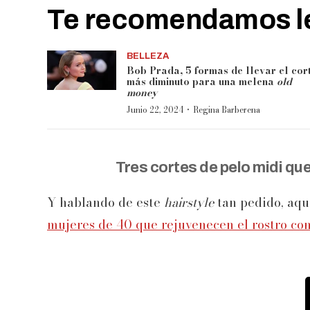
Te recomendamos le
BELLEZA
Bob Prada, 5 formas de llevar el cor
más diminuto para una melena
old
money
·
Junio 22, 2024
Regina Barberena
Tres cortes de pelo midi qu
Y hablando de este
hairstyle
tan pedido, aq
mujeres de 40 que rejuvenecen el rostro co