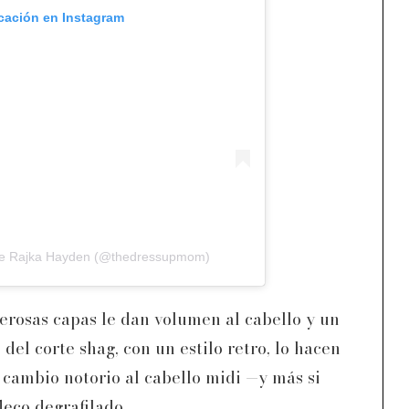
icación en Instagram
 de Rajka Hayden (@thedressupmom)
rosas capas le dan volumen al cabello y un
el corte shag, con un estilo retro, lo hacen
 cambio notorio al cabello midi —y más si
leco degrafilado.