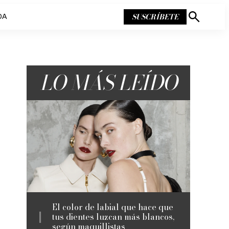
SUSCRÍBETE
DA
Mostrar
búsqueda
LO MÁS LEÍDO
El color de labial que hace que
tus dientes luzcan más blancos,
según maquillistas