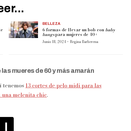
er...
BELLEZA
te
6 formas de llevar un bob con
baby
bangs
para mujeres de 40+
·
Junio 18, 2024
Regina Barberena
e las mueres de 60 y más amarán
uí tenemos
13 cortes de pelo midi para las
n una melenita chic
.
1