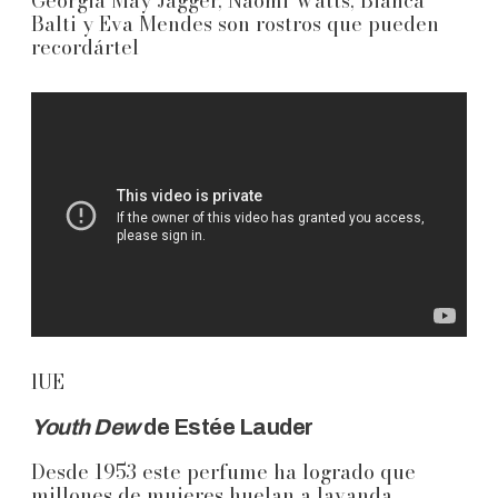
Georgia May Jagger, Naomi Watts, Bianca
Balti y Eva Mendes son rostros que pueden
recordártel
lUE
Youth Dew
de Estée Lauder
Desde 1953 este perfume ha logrado que
millones de mujeres huelan a lavanda,