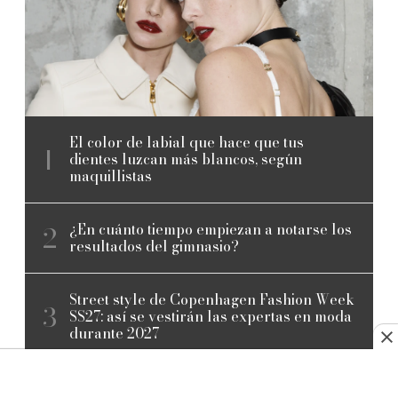
El color de labial que hace que tus
dientes luzcan más blancos, según
maquillistas
¿En cuánto tiempo empiezan a notarse los
resultados del gimnasio?
Street style de Copenhagen Fashion Week
SS27: así se vestirán las expertas en moda
durante 2027
Las 7 musas de John Galliano que dieron