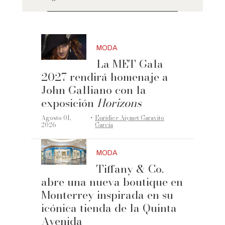
MODA
La MET Gala
2027 rendirá homenaje a
John Galliano con la
exposición
Horizons
·
Agosto 01,
Eurídice Aiymet Garavito
2026
García
MODA
Tiffany & Co.
abre una nueva boutique en
Monterrey inspirada en su
icónica tienda de la Quinta
Avenida