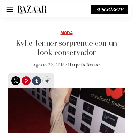
SUSCRÍBETE
Menú
MODA
Kylie Jenner sorprende con un
look conservador
Agosto 22, 2016 •
Harper’s Bazaar
Twitter
Pinterest
Tumblr
Copy