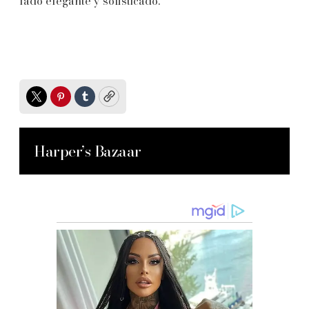
lado elegante y sofisticado.
Twitter
Pinterest
Tumblr
Copy
Harper’s Bazaar