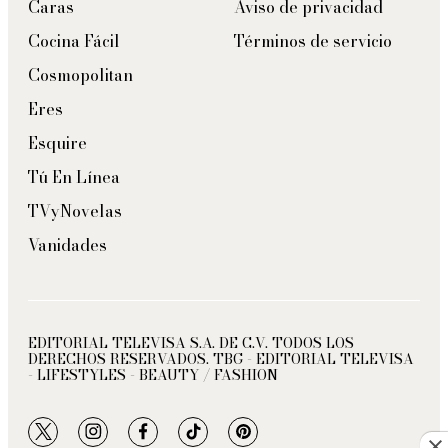
Caras
Aviso de privacidad
Cocina Fácil
Términos de servicio
Cosmopolitan
Eres
Esquire
Tú En Línea
TVyNovelas
Vanidades
EDITORIAL TELEVISA S.A. DE C.V. TODOS LOS
DERECHOS RESERVADOS. TBG - EDITORIAL TELEVISA
- LIFESTYLES - BEAUTY / FASHION
twitter
instagram
facebook
tiktok
pinterest