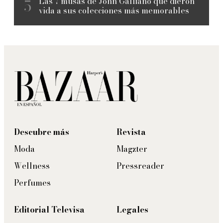
Las 7 musas de John Galliano que dieron
vida a sus colecciones más memorables
Descubre más
Revista
Moda
Magzter
Wellness
Pressreader
Perfumes
Editorial Televisa
Legales