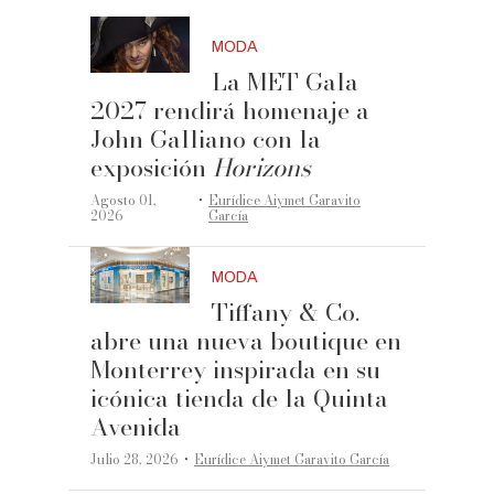
MODA
La MET Gala
2027 rendirá homenaje a
John Galliano con la
exposición
Horizons
·
Agosto 01,
Eurídice Aiymet Garavito
2026
García
MODA
Tiffany & Co.
abre una nueva boutique en
Monterrey inspirada en su
icónica tienda de la Quinta
Avenida
·
Julio 28, 2026
Eurídice Aiymet Garavito García