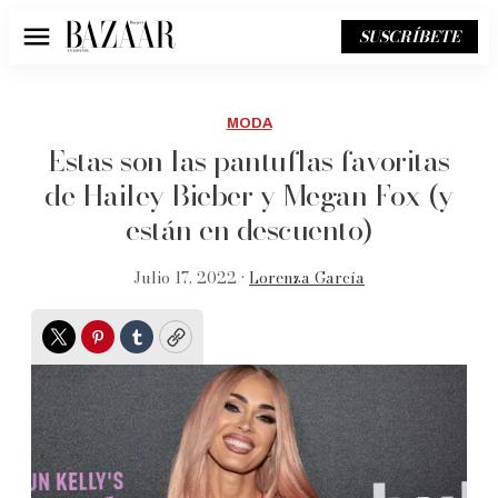
SUSCRÍBETE
Menú
MODA
Estas son las pantuflas favoritas
de Hailey Bieber y Megan Fox (y
están en descuento)
Julio 17, 2022 •
Lorenza García
Twitter
Pinterest
Tumblr
Copy