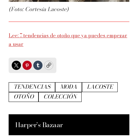
(Foto: Cortesía Lacoste)
Lee: 7 tendencias de otoño que ya puedes empezar
a usar
Twitter
Pinterest
Tumblr
Copy
TENDENCIAS
MODA
LACOSTE
OTOÑO
COLECCIÓN
Harper’s Bazaar