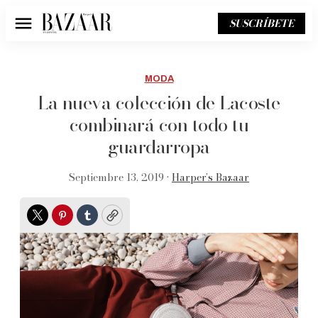
SUSCRÍBETE
Menú
MODA
La nueva colección de Lacoste
combinará con todo tu
guardarropa
Septiembre 13, 2019 •
Harper’s Bazaar
Twitter
Pinterest
Tumblr
Copy