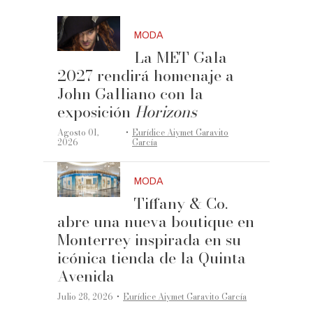
MODA
La MET Gala
2027 rendirá homenaje a
John Galliano con la
exposición
Horizons
·
Agosto 01,
Eurídice Aiymet Garavito
2026
García
MODA
Tiffany & Co.
abre una nueva boutique en
Monterrey inspirada en su
icónica tienda de la Quinta
Avenida
·
Julio 28, 2026
Eurídice Aiymet Garavito García