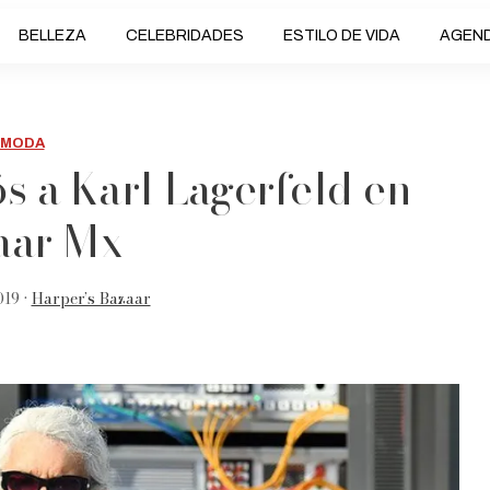
BELLEZA
CELEBRIDADES
ESTILO DE VIDA
AGEN
MODA
ós a Karl Lagerfeld en
aar Mx
019 •
Harper’s Bazaar