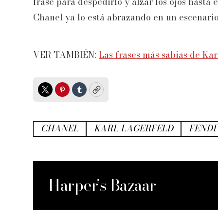
frase para despedirlo y alzar los ojos hasta
Chanel ya lo está abrazando en un escenari
VER TAMBIÉN:
Las frases más sabias de Kar
Twitter
Pinterest
Tumblr
Copy
CHANEL
KARL LAGERFELD
FENDI
Harper’s Bazaar