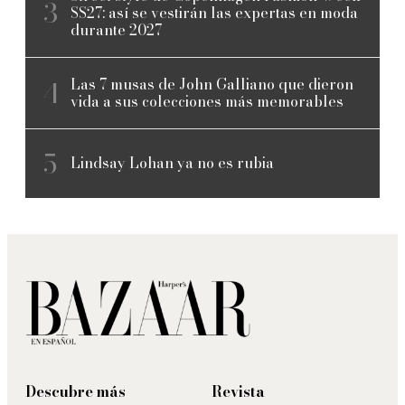
SS27: así se vestirán las expertas en moda
durante 2027
Las 7 musas de John Galliano que dieron
vida a sus colecciones más memorables
Lindsay Lohan ya no es rubia
Descubre más
Revista