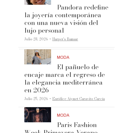
Pandora redefine
la joyería contemporánea
con una nueva visión del
lujo personal
·
Julio 28, 2026
Harper’s Bazaar
MODA
El pañuelo de
encaje marca el regreso de
la elegancia mediterránea
en 2026
·
Julio 25, 2026
Eurídice Aiymet Garavito García
MODA
Paris Fashion
Week Primavera-Verano