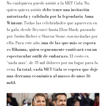
No cualquiera puede asistir a la MET Gala. No,
quien quiera asistir
debe tener una invitación
autorizada y validada por la legendaria Anna
Wintour.
Todas las celebridades que aparecen en
la gala, desde Beyoncé hasta Elon Musk, pasando
por Justin Bieber o Sharon Stone, son invitadas por
ella. Para este año,
una de las que más se espera
es Rihanna, quien seguramente cautivará con un
espectacular outfit de embarazo.
El costo es,
“nada más”, de 35 mil dólares por un lugar para la
cena.
En total, cada MET Gala se espera que deje
una derrama económica al museo de unos 16
mdd.