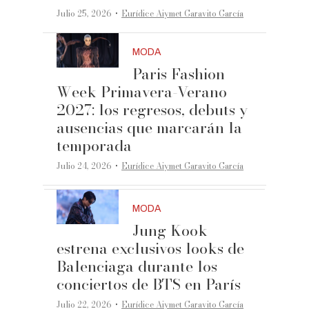
·
Julio 25, 2026
Eurídice Aiymet Garavito García
MODA
Paris Fashion
Week Primavera-Verano
2027: los regresos, debuts y
ausencias que marcarán la
temporada
·
Julio 24, 2026
Eurídice Aiymet Garavito García
MODA
Jung Kook
estrena exclusivos looks de
Balenciaga durante los
conciertos de BTS en París
·
Julio 22, 2026
Eurídice Aiymet Garavito García