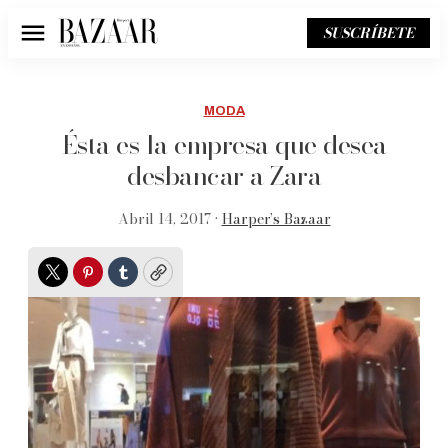
SUSCRÍBETE
Menú
MODA
Ésta es la empresa que desea
desbancar a Zara
Abril 14, 2017 •
Harper’s Bazaar
Twitter
Pinterest
Tumblr
Copy