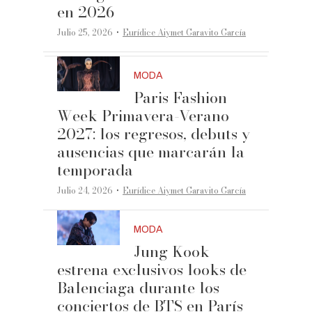
en 2026
·
Julio 25, 2026
Eurídice Aiymet Garavito García
MODA
Paris Fashion
Week Primavera-Verano
2027: los regresos, debuts y
ausencias que marcarán la
temporada
·
Julio 24, 2026
Eurídice Aiymet Garavito García
MODA
Jung Kook
estrena exclusivos looks de
Balenciaga durante los
conciertos de BTS en París