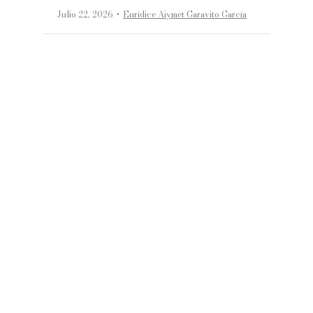
·
Julio 22, 2026
Eurídice Aiymet Garavito García