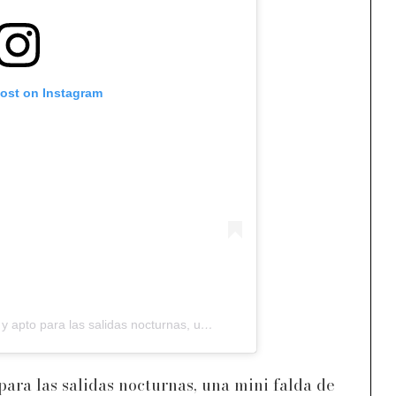
post on Instagram
Si buscabas un combo femenino y apto para las salidas nocturnas, una mini falda de seda nunca fallará —especialmente en el color
ara las salidas nocturnas, una mini falda de