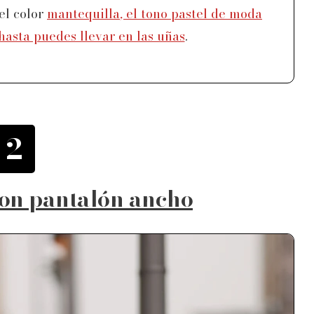
el color
mantequilla
,
el tono pastel de moda
asta puedes llevar en las uñas
.
2
 con pantalón ancho