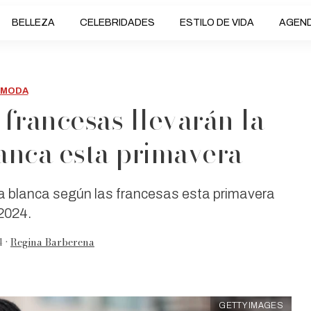
BELLEZA
CELEBRIDADES
ESTILO DE VIDA
AGEN
MODA
s francesas llevarán la
lanca esta primavera
a blanca según las francesas esta primavera
2024.
4 •
Regina Barberena
GETTY IMAGES