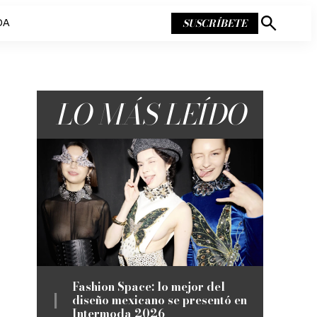
SUSCRÍBETE
DA
Mostrar
búsqueda
LO MÁS LEÍDO
Fashion Space: lo mejor del
diseño mexicano se presentó en
Intermoda 2026