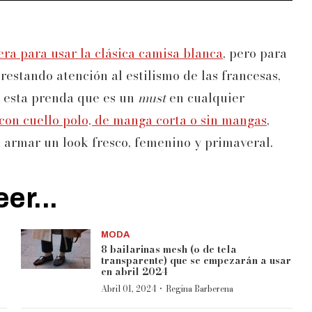
era para usar la clásica camisa blanca
, pero para
restando atención al estilismo de las francesas,
r esta prenda que es un
must
en cualquier
con cuello polo, de manga corta o sin mangas
,
a armar un look fresco, femenino y primaveral.
er...
MODA
8 bailarinas mesh (o de tela
transparente) que se empezarán a usar
en abril 2024
·
Abril 01, 2024
Regina Barberena