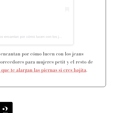
Los zapatos con punta no sólo nos encantan por cómo lucen con los jeans acampanados, sino que son los más favorecedores para mujeres petit y el resto de
 encantan por cómo lucen con los jeans
orecedores para mujeres petit y el resto de
 que te alargan las piernas si eres bajita
.
2