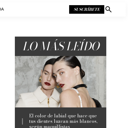
SUSCRÍBETE
DA
Mostrar
búsqueda
LO MÁS LEÍDO
El color de labial que hace que
tus dientes luzcan más blancos,
según maquillistas