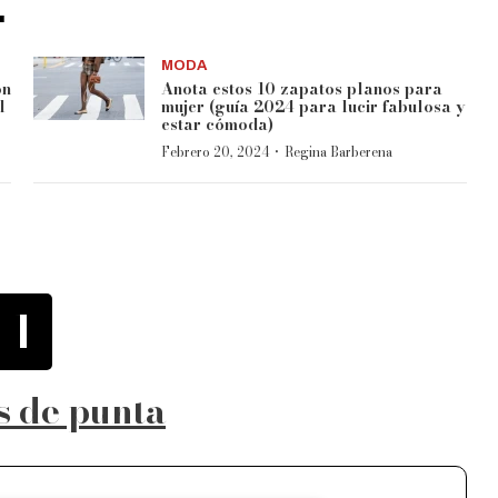
.
MODA
on
Anota estos 10 zapatos planos para
l
mujer (guía 2024 para lucir fabulosa y
estar cómoda)
·
Febrero 20, 2024
Regina Barberena
1
s de punta