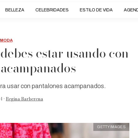
BELLEZA
CELEBRIDADES
ESTILO DE VIDA
AGEN
MODA
 debes estar usando con
 acampanados
ara usar con pantalones acampanados.
4 •
Regina Barberena
GETTY IMAGES