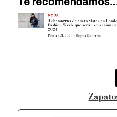
Te recomendamos..
MODA
4 chamarras de cuero vistas en Lond
Fashion Week que serán sensación de
2024
·
Febrero 21, 2024
Regina Barberena
Zapato