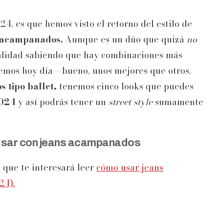
4, es que hemos visto el retorno del estilo de
s acampanados.
Aunque es un dúo que quizá
no
ealidad sabiendo que hay combinaciones más
nemos hoy día —bueno, unos mejores que otros.
s tipo ballet,
tenemos cinco looks que puedes
2024
y así podrás tener un
street style
sumamente
 usar con jeans acampanados
s que te interesará leer
cómo usar jeans
24).