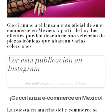
Gucci anuncia el lanzamient
o oficial de su e-
commerce en México.
A partir de hoy,
los
clientes pueden descubrir una selección de
piezas icónicas que abarcan varias
colecciones.
Ver esta publicación en
Instagram
Una publicación compartida por @gucci
¡Gucci lanza e-commerce en México!
La puesta en marcha del e-commerce se