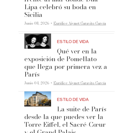
Lipa celebró su boda en
Sicilia
·
Junio 08, 2026
Eurídice Aiymet Garavito García
ESTILO DE VIDA
Qué ver en la
exposición de Pomellato
que llega por primera vez a
París
·
Junio 04, 2026
Eurídice Aiymet Garavito García
ESTILO DE VIDA
La suite de París
desde la que puedes ver la
Torre Eiffel, el Sacré-Cœur
y el Grand Palais