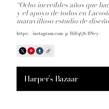
“Ocho increíbles años que han 
y el apoyo de todos en Lacost
maravilloso estudio de diseño
https://instagram.com/p/BiRqQ6-BNey/
Twitter
Pinterest
Tumblr
Copy
Harper’s Bazaar