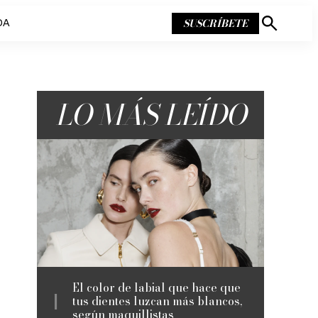
SUSCRÍBETE
DA
Mostrar
búsqueda
LO MÁS LEÍDO
El color de labial que hace que
tus dientes luzcan más blancos,
según maquillistas