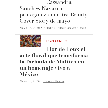
Cassandra
Sánchez-Navarro
protagoniza nuestra Beauty
Cover Story de mayo
·
Mayo 08, 2026
Eurídice Aiymet Garavito García
ESPECIALES
Flor de Loto: el
arte floral que transforma
la fachada de Multiva en
un homenaje vivo a
México
·
Mayo 02, 2026
Harper’s Bazaar