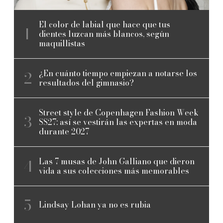
El color de labial que hace que tus
dientes luzcan más blancos, según
maquillistas
¿En cuánto tiempo empiezan a notarse los
resultados del gimnasio?
Street style de Copenhagen Fashion Week
SS27: así se vestirán las expertas en moda
durante 2027
Las 7 musas de John Galliano que dieron
vida a sus colecciones más memorables
Lindsay Lohan ya no es rubia