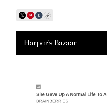
Twitter
Pinterest
Tumblr
Copy
Harper’s Bazaar