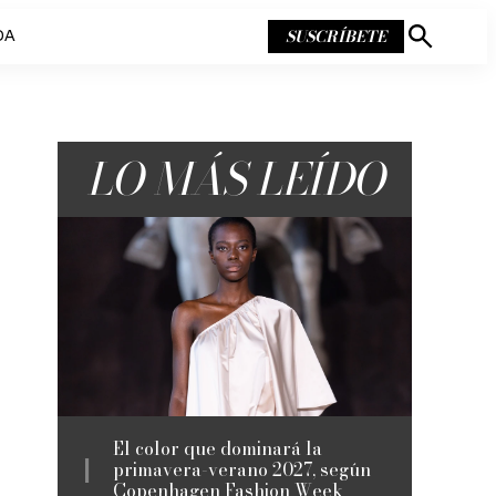
SUSCRÍBETE
DA
Mostrar
búsqueda
LO MÁS LEÍDO
El color que dominará la
primavera-verano 2027, según
Copenhagen Fashion Week