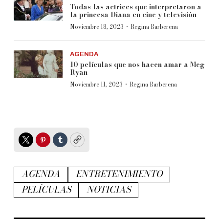
Todas las actrices que interpretaron a
la princesa Diana en cine y televisión
·
Noviembre 18, 2023
Regina Barberena
AGENDA
10 películas que nos hacen amar a Meg
Ryan
·
Noviembre 11, 2023
Regina Barberena
Twitter
Pinterest
Tumblr
Copy
AGENDA
ENTRETENIMIENTO
PELÍCULAS
NOTICIAS