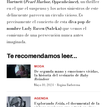
Hartnett (
Pearl Harbor, Oppenheimer
),
un thriller
en el que el suspenso y los actos siniestros de este
delincuente parecen un círculo vicioso. Es
precisamente el concierto de esta
diva pop de
nombre Lady Raven (Saleka)
que vemos el
comienzo de una persecución nunca antes
imaginada.
Te recomendamos leer...
MODA
De segunda mano y emociones vívidas,
la historia del vestuario de
Baby
Reindeer
·
Mayo 10, 2024
Regina Barberena
AGENDA
Explorando
Frida
, el documental de la