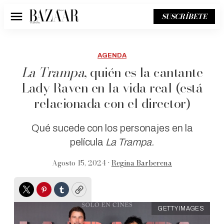
SUSCRÍBETE
Menú
AGENDA
La Trampa
, quién es la cantante
Lady Raven en la vida real (está
relacionada con el director)
Qué sucede con los personajes en la
película
La Trampa.
Agosto 15, 2024 •
Regina Barberena
Twitter
Pinterest
Tumblr
Copy
GETTY IMAGES