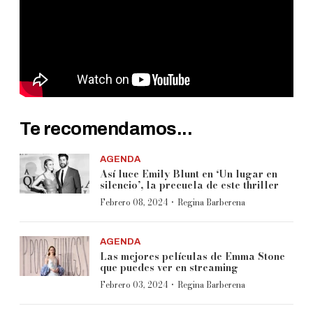
Te recomendamos...
AGENDA
Así luce Emily Blunt en ‘Un lugar en
silencio’, la precuela de este thriller
·
Febrero 08, 2024
Regina Barberena
AGENDA
Las mejores películas de Emma Stone
que puedes ver en streaming
·
Febrero 03, 2024
Regina Barberena