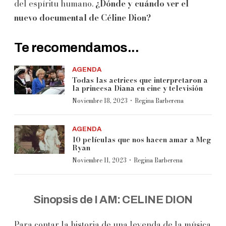
del espíritu humano.
¿Dónde y cuándo ver el
nuevo documental de Céline Dion?
Te recomendamos...
AGENDA
Todas las actrices que interpretaron a
la princesa Diana en cine y televisión
·
Noviembre 18, 2023
Regina Barberena
AGENDA
10 películas que nos hacen amar a Meg
Ryan
·
Noviembre 11, 2023
Regina Barberena
Sinopsis de I AM: CELINE DION
Para contar la historia de una leyenda de la música