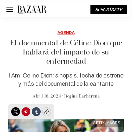
SUSCRÍBETE
Menú
AGENDA
El documental de Céline Dion que
hablará del impacto de su
enfermedad
I Am: Celine Dion: sinopsis, fecha de estreno
y más del documental de la cantante
Abril 16, 2024 •
Regina Barberena
Twitter
Pinterest
Tumblr
Copy
GETTY IMAGES