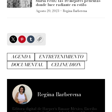
María Félix: las 10 mejores películas
donde luce radiante en estilo
·
Agosto 20, 2023
Regina Barberena
Twitter
Pinterest
Tumblr
Copy
AGENDA
ENTRETENIMIENTO
DOCUMENTAL
CELINE DION
Regina Barberena
Editora digital de Harper’s Bazaar México. Escribo