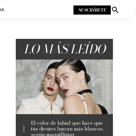
SUSCRÍBETE
DA
Mostrar
búsqueda
LO MÁS LEÍDO
El color de labial que hace que
tus dientes luzcan más blancos,
según maquillistas