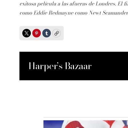
exitosa película a las afueras de Londres. El 
como Eddie Redmayne como Newt Scamander 
Twitter
Pinterest
Tumblr
Copy
Harper’s Bazaar