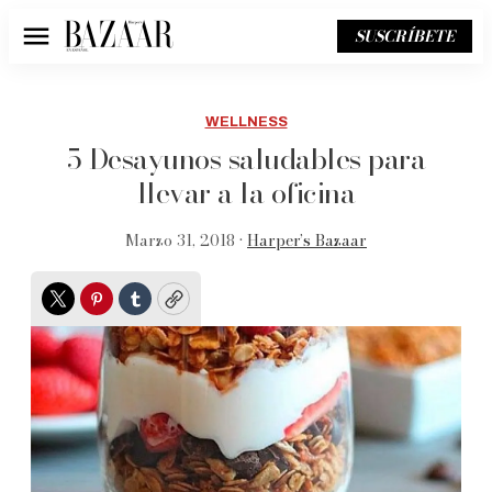
SUSCRÍBETE
Menú
WELLNESS
5 Desayunos saludables para
llevar a la oficina
Marzo 31, 2018 •
Harper’s Bazaar
Twitter
Pinterest
Tumblr
Copy