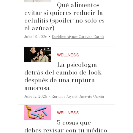
Qué alimentos
evitar si quieres reducir la
celulitis (spoiler: no solo es
el azúcar)
·
Julio 18, 2026
Eurídice Aiymet Garavito García
WELLNESS
La psicología
detrás del cambio de look
después de una ruptura
amorosa
·
Julio 17, 2026
Eurídice Aiymet Garavito García
WELLNESS
5 cosas que
debes revisar con tu médico