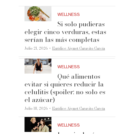
WELLNESS
Si solo pudieras
elegir cinco verduras, estas
serían las más completas
·
Julio 21, 2026
Eurídice Aiymet Garavito García
WELLNESS
Qué alimentos
evitar si quieres reducir la
celulitis (spoiler: no solo es
el azúcar)
·
Julio 18, 2026
Eurídice Aiymet Garavito García
WELLNESS