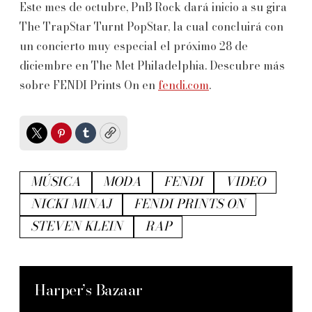
Este mes de octubre, PnB Rock dará inicio a su gira
The TrapStar Turnt PopStar, la cual concluirá con
un concierto muy especial el próximo 28 de
diciembre en The Met Philadelphia. Descubre más
sobre FENDI Prints On en
fendi.com
.
Twitter
Pinterest
Tumblr
Copy
MÚSICA
MODA
FENDI
VIDEO
NICKI MINAJ
FENDI PRINTS ON
STEVEN KLEIN
RAP
Harper’s Bazaar