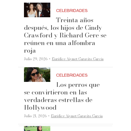
CELEBRIDADES
Treinta años
después, los hijos de Cindy
Crawford y Richard Gere se
reúnen en una alfombra
roja
·
Julio 29, 2026
Eurídice Aiymet Garavito García
CELEBRIDADES
Los perros que
se convirtieron en las
verdaderas estrellas de
Hollywood
·
Julio 21, 2026
Eurídice Aiymet Garavito García