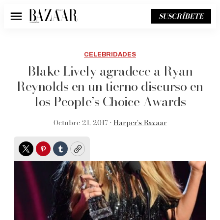
SUSCRÍBETE
Menú
CELEBRIDADES
Blake Lively agradece a Ryan
Reynolds en un tierno discurso en
los People’s Choice Awards
Octubre 21, 2017 •
Harper’s Bazaar
Twitter
Pinterest
Tumblr
Copy