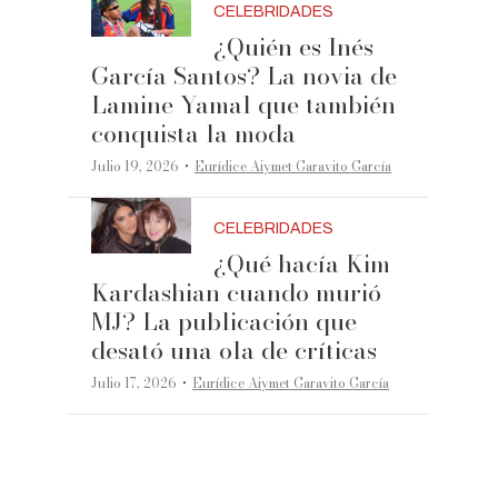
CELEBRIDADES
¿Quién es Inés
García Santos? La novia de
Lamine Yamal que también
conquista la moda
·
Julio 19, 2026
Eurídice Aiymet Garavito García
CELEBRIDADES
¿Qué hacía Kim
Kardashian cuando murió
MJ? La publicación que
desató una ola de críticas
·
Julio 17, 2026
Eurídice Aiymet Garavito García