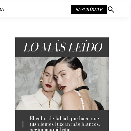
SUSCRÍBETE
DA
Mostrar
búsqueda
LO MÁS LEÍDO
El color de labial que hace que
tus dientes luzcan más blancos,
según maquillistas