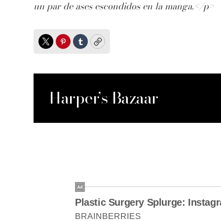
un par de ases escondidos en la manga.</p>
Twitter
Pinterest
Tumblr
Copy
Harper’s Bazaar